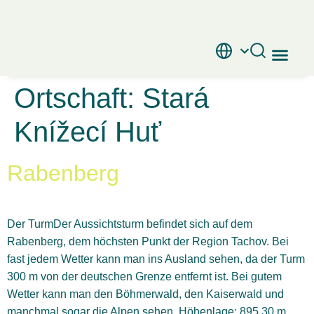
Interaktive K
Ortschaft:
Stará
Knížecí Huť
Rabenberg
Der TurmDer Aussichtsturm befindet sich auf dem
Rabenberg, dem höchsten Punkt der Region Tachov. Bei
fast jedem Wetter kann man ins Ausland sehen, da der Turm
300 m von der deutschen Grenze entfernt ist. Bei gutem
Wetter kann man den Böhmerwald, den Kaiserwald und
manchmal sogar die Alpen sehen. Höhenlage: 895,30 m