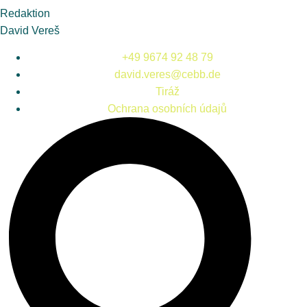
Redaktion
David Vereš
+49 9674 92 48 79
david.veres@cebb.de
Tiráž
Ochrana osobních údajů