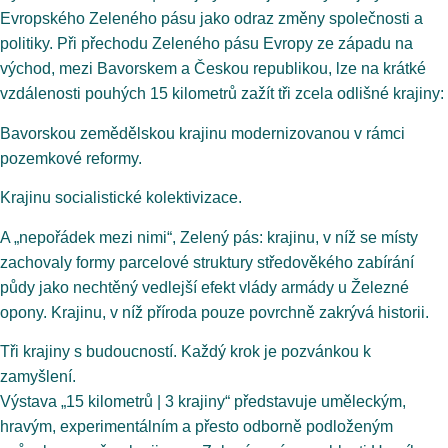
Evropského Zeleného pásu jako odraz změny společnosti a
politiky. Při přechodu Zeleného pásu Evropy ze západu na
východ, mezi Bavorskem a Českou republikou, lze na krátké
vzdálenosti pouhých 15 kilometrů zažít tři zcela odlišné krajiny:
Bavorskou zemědělskou krajinu modernizovanou v rámci
pozemkové reformy.
Krajinu socialistické kolektivizace.
A „nepořádek mezi nimi“, Zelený pás: krajinu, v níž se místy
zachovaly formy parcelové struktury středověkého zabírání
půdy jako nechtěný vedlejší efekt vlády armády u Železné
opony. Krajinu, v níž příroda pouze povrchně zakrývá historii.
Tři krajiny s budoucností. Každý krok je pozvánkou k
zamyšlení.
Výstava „15 kilometrů | 3 krajiny“ představuje uměleckým,
hravým, experimentálním a přesto odborně podloženým