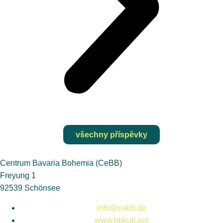
všechny příspěvky
Centrum Bavaria Bohemia (CeBB)
Freyung 1
92539 Schönsee
info@cebb.de
www.bbkult.net