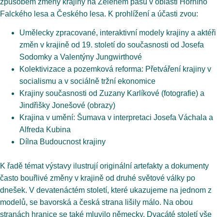
způsobem změny krajiny na Zeleném pásu v oblasti Horního
Falckého lesa a Českého lesa. K prohlížení a účasti zvou:
Umělecky zpracované, interaktivní modely krajiny a aktéři
změn v krajině od 19. století do současnosti od Josefa
Sodomky a Valentýny Jungwirthové
Kolektivizace a pozemková reforma: Přetváření krajiny v
socialismu a v sociálně tržní ekonomice
Krajiny současnosti od Zuzany Karlíkové (fotografie) a
Jindřišky Jonešové (obrazy)
Krajina v umění: Šumava v interpretaci Josefa Váchala a
Alfreda Kubina
Dílna Budoucnost krajiny
K řadě témat výstavy ilustrují originální artefakty a dokumenty
často bouřlivé změny v krajině od druhé světové války po
dnešek. V devatenáctém století, které ukazujeme na jednom z
modelů, se bavorská a česká strana lišily málo. Na obou
stranách hranice se také mluvilo německy. Dvacáté století vše