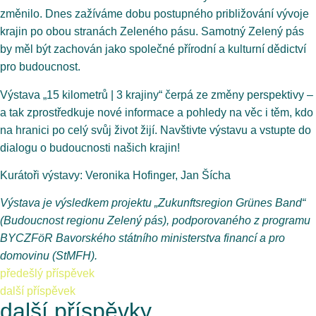
změnilo. Dnes zažíváme dobu postupného približování vývoje
krajin po obou stranách Zeleného pásu. Samotný Zelený pás
by měl být zachován jako společné přírodní a kulturní dědictví
pro budoucnost.
Výstava „15 kilometrů | 3 krajiny“ čerpá ze změny perspektivy –
a tak zprostředkuje nové informace a pohledy na věc i těm, kdo
na hranici po celý svůj život žijí. Navštivte výstavu a vstupte do
dialogu o budoucnosti našich krajin!
Kurátoři výstavy: Veronika Hofinger, Jan Šícha
Výstava je výsledkem projektu „Zukunftsregion Grünes Band“
(Budoucnost regionu Zelený pás), podporovaného z programu
BYCZFöR Bavorského státního ministerstva financí a pro
domovinu (StMFH).
předešlý příspěvek
další příspěvek
další příspěvky