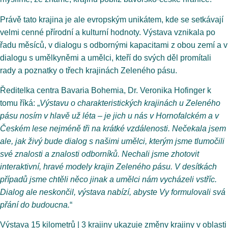
Právě tato krajina je ale evropským unikátem, kde se setkávají
velmi cenné přírodní a kulturní hodnoty. Výstava vznikala po
řadu měsíců, v dialogu s odbornými kapacitami z obou zemí a v
dialogu s umělkyněmi a umělci, kteří do svých děl promítali
rady a poznatky o třech krajinách Zeleného pásu.
Ředitelka centra Bavaria Bohemia, Dr. Veronika Hofinger k
tomu říká: „
Výstavu o charakteristických krajinách u Zeleného
pásu nosím v hlavě už léta – je jich u nás v Hornofalckém a v
Českém lese nejméně tři na krátké vzdálenosti. Nečekala jsem
ale, jak živý bude dialog s našimi umělci, kterým jsme tlumočili
své znalosti a znalosti odborníků. Nechali jsme zhotovit
interaktivní, hravé modely krajin Zeleného pásu. V desítkách
případů jsme chtěli něco jinak a umělci nám vycházeli vstříc.
Dialog ale neskončil, výstava nabízí, abyste Vy formulovali svá
přání do budoucna.
“
Výstava 15 kilometrů | 3 krajiny ukazuje změny krajiny v oblasti