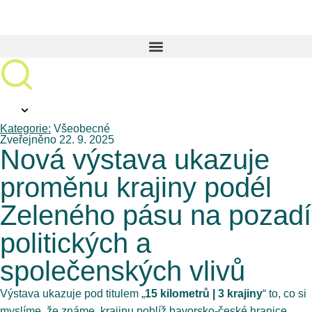
Kategorie:
Všeobecné
Zveřejněno 22. 9. 2025
Nová výstava ukazuje
proměnu krajiny podél
Zeleného pásu na pozadí
politických a
společenských vlivů
Výstava ukazuje pod titulem „
15 kilometrů | 3 krajiny
“ to, co si
myslíme, že známe, krajinu poblíž bavorsko-české hranice.