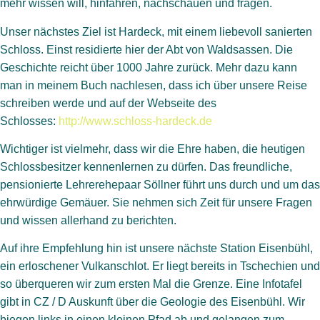
mehr wissen will, hinfahren, nachschauen und fragen.
Unser nächstes Ziel ist Hardeck, mit einem liebevoll sanierten
Schloss. Einst residierte hier der Abt von Waldsassen. Die
Geschichte reicht über 1000 Jahre zurück. Mehr dazu kann
man in meinem Buch nachlesen, dass ich über unsere Reise
schreiben werde und auf der Webseite des
Schlosses:
http://www.schloss-hardeck.de
Wichtiger ist vielmehr, dass wir die Ehre haben, die heutigen
Schlossbesitzer kennenlernen zu dürfen. Das freundliche,
pensionierte Lehrerehepaar Söllner führt uns durch und um das
ehrwürdige Gemäuer. Sie nehmen sich Zeit für unsere Fragen
und wissen allerhand zu berichten.
Auf ihre Empfehlung hin ist unsere nächste Station Eisenbühl,
ein erloschener Vulkanschlot. Er liegt bereits in Tschechien und
so überqueren wir zum ersten Mal die Grenze. Eine Infotafel
gibt in CZ / D Auskunft über die Geologie des Eisenbühl. Wir
biegen links in einen kleinen Pfad ab und gelangen zum